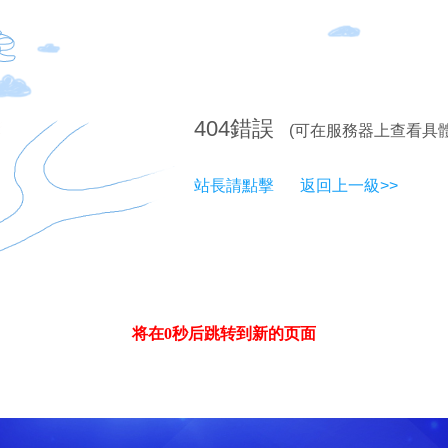
404
錯誤
(可在服務器上查看具
站長請點擊
返回上一級>>