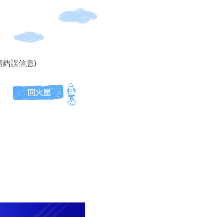
體錯誤信息)